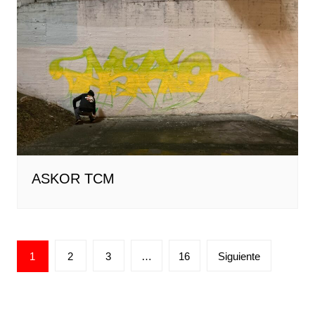
ASKOR TCM
Paginación
1
2
3
…
16
Siguiente
de
entradas