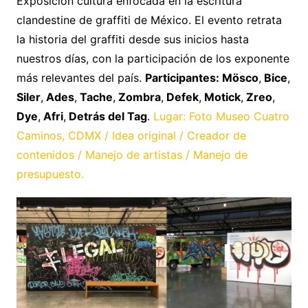
Exposición cultura enfocada en la escritura
clandestine de graffiti de México. El evento retrata
la historia del graffiti desde sus inicios hasta
nuestros días, con la participación de los exponente
más relevantes del país.
Participantes: Mösco
,
Bice
,
Siler
,
Ades
,
Tache
,
Zombra
,
Defek
,
Motick
,
Zreo
,
Dye
,
Afri
,
Detrás del Tag
.
Lugar: Foto Museo Cuatro
Caminos, CDMX / Idea original / Creador de
contenidos / Manejo de artistas / Manejo de
presupuesto.