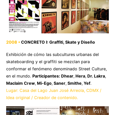
2008 •
CONCRETO I: Graffiti, Skate y Diseño
Exhibición de cómo las subcultures urbanas del
skateboarding y el graffiti se mezclan para
conformar el fenómeno denominado Street Culture,
en el mundo.
Participantes: Dhear
,
Hera
,
Dr. Lakra
,
Maclaim Crew
,
Mi-Ego
,
Saner
,
Smithe
,
Yef
.
Lugar: Casa del Lago Juan José Arreola, CDMX /
Idea original / Creador de contenido.