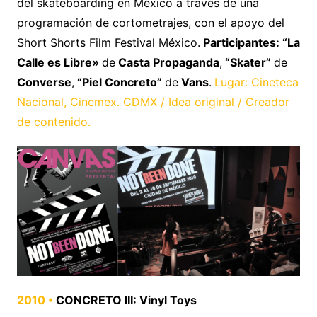
del skateboarding en México a través de una
programación de cortometrajes, con el apoyo del
Short Shorts Film Festival México.
Participantes: “La
Calle es Libre»
de
Casta Propaganda
,
“Skater”
de
Converse
,
“Piel Concreto”
de
Vans
.
Lugar: Cineteca
Nacional, Cinemex. CDMX / Idea original / Creador
de contenido.
2010 •
CONCRETO III: Vinyl Toys