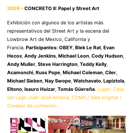
2009 •
CONCRETO II: Papel y Street Art
Exhibición con algunos de los artistas más
representativos del Street Art y la escena del
Lowbrow Art de Mexico, California y
Francia.
Participantes: OBEY
,
Blek Le Rat
,
Evan
Hecox
,
Andy Jenkins
,
Michael Leon
,
Cody Hudson
,
Andy Muller
,
Steve Harrington
,
Teddy Kelly
,
Acamonchi
,
Russ Pope
,
Michael Coleman
,
Ciler
,
Michael Sieben
,
Nay Swope
,
Watchavato
,
Lapiztola
,
Eltono
,
Isauro Huizar
,
Tomás Güereña
.
Lugar: Casa
del Lago Juan José Arreola, CDMX / Idea original /
Creador de contenido.