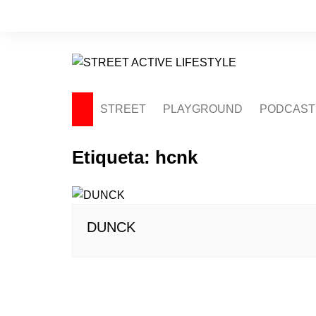
Saltar
al
contenido
STREET
PLAYGROUND
PODCAST
Etiqueta:
hcnk
DUNCK