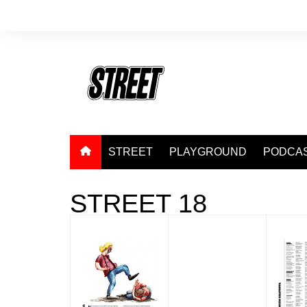
Saltar
al
contenido
STREET
PLAYGROUND
PODCA
STREET 18