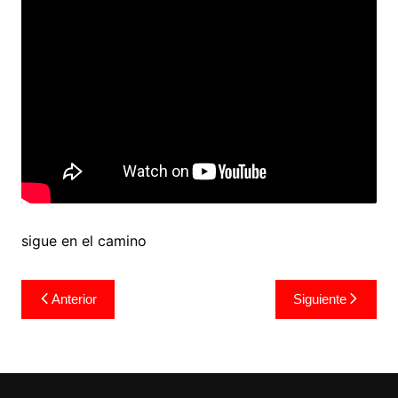
sigue en el camino
Navegación
Anterior
Siguiente
de
entradas