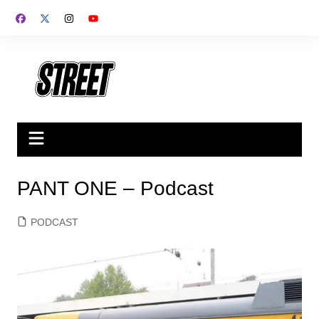
Saltar
al
contenido
PANT ONE – Podcast
PODCAST