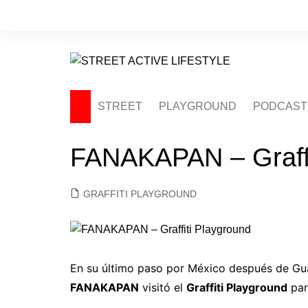
Saltar
al
contenido
STREET
PLAYGROUND
PODCAST
FANAKAPAN – Graffi
GRAFFITI PLAYGROUND
En su último paso por México después de Guada
FANAKAPAN
visitó el
Graffiti Playground
par