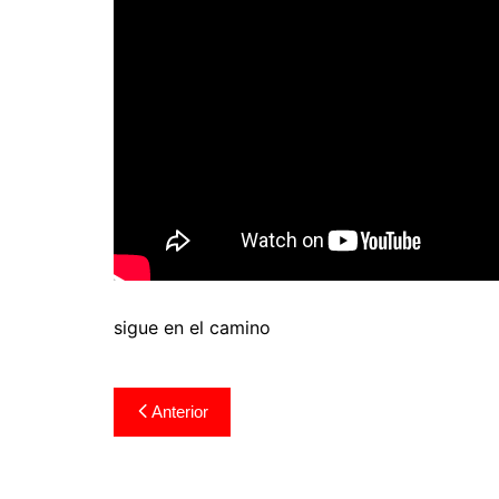
sigue en el camino
Navegación
Anterior
de
entradas