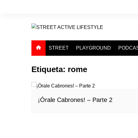
Saltar
al
contenido
STREET
PLAYGROUND
PODCA
Etiqueta:
rome
¡Órale Cabrones! – Parte 2