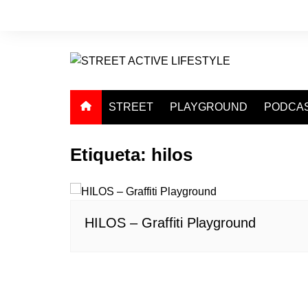
Saltar
al
contenido
STREET
PLAYGROUND
PODCA
Etiqueta:
hilos
HILOS – Graffiti Playground