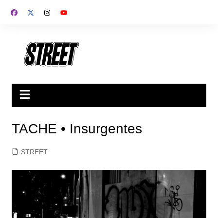
Saltar
al
contenido
TACHE • Insurgentes
STREET