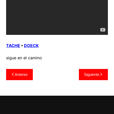
TACHE
•
DOECK
sigue en el camino
Navegación
Anterior
Siguiente
de
entradas