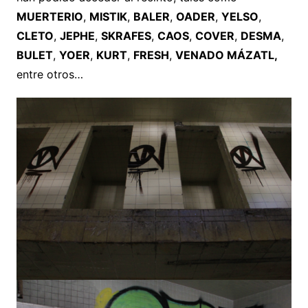
MUERTERIO
,
MISTIK
,
BALER
,
OADER
,
YELSO
,
CLETO
,
JEPHE
,
SKRAFES
,
CAOS
,
COVER
,
DESMA
,
BULET
,
YOER
,
KURT
,
FRESH
,
VENADO MÁZATL,
entre otros…