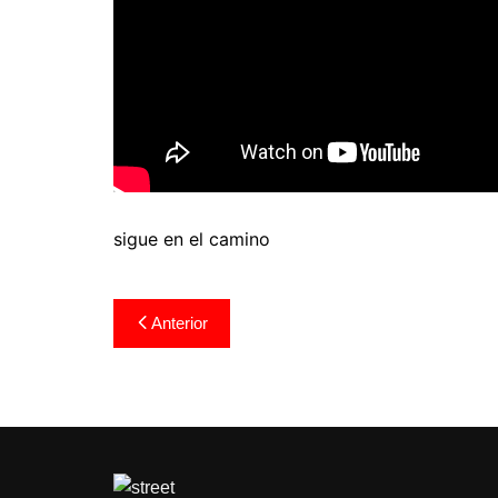
sigue en el camino
Navegación
Anterior
de
entradas