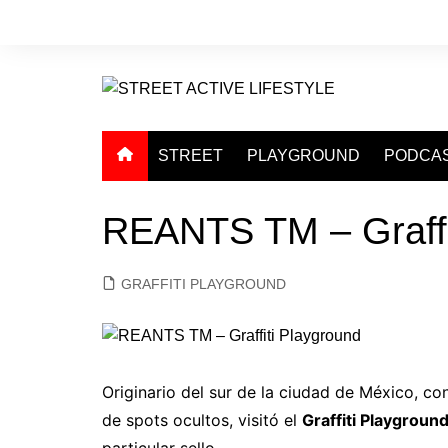
Saltar
al
contenido
STREET
PLAYGROUND
PODCA
REANTS TM – Graffi
GRAFFITI PLAYGROUND
Originario del sur de la ciudad de México, co
de spots ocultos, visitó el
Graffiti Playgroun
particular sello.