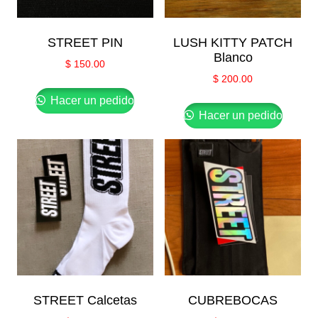
STREET PIN
LUSH KITTY PATCH
Blanco
$
150.00
$
200.00
Hacer un pedido
Hacer un pedido
STREET Calcetas
CUBREBOCAS