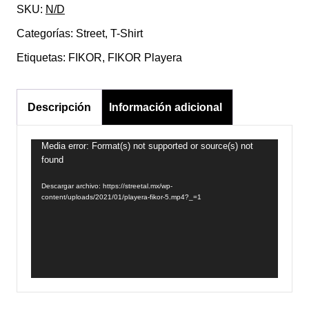
SKU:
N/D
Categorías:
Street
,
T-Shirt
Etiquetas:
FIKOR
,
FIKOR Playera
Descripción
Información adicional
Media error: Format(s) not supported or source(s) not
Reproductor
found
de
vídeo
Descargar archivo: https://streetal.mx/wp-
content/uploads/2021/01/playera-fikor-5.mp4?_=1