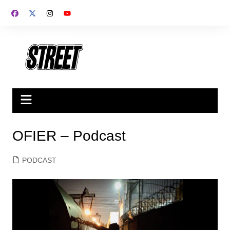
Saltar
al
contenido
OFIER – Podcast
PODCAST