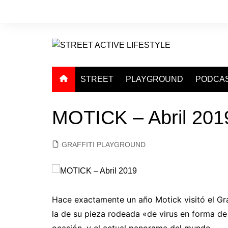
Saltar
al
contenido
STREET
PLAYGROUND
PODCA
MOTICK – Abril 201
GRAFFITI PLAYGROUND
Hace exactamente un año Motick visitó el Gra
la de su pieza rodeada «de virus en forma de
ocasión, y el actual panorama del mundo.