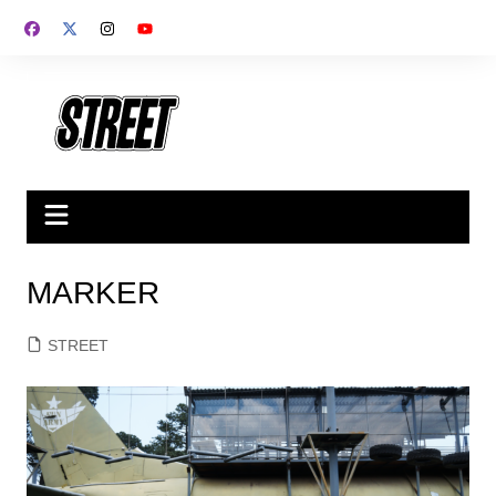
Saltar
al
contenido
MARKER
STREET