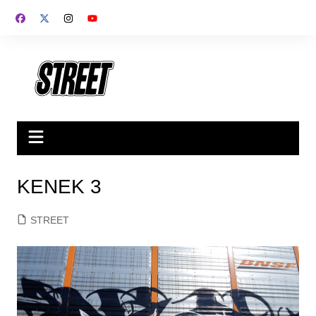
Saltar
al
contenido
KENEK 3
STREET