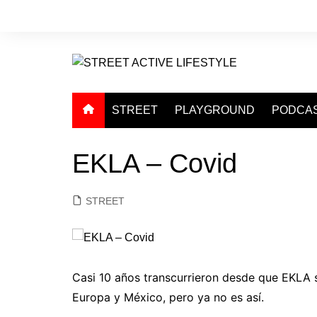
Saltar
al
contenido
STREET
PLAYGROUND
PODCA
EKLA – Covid
STREET
Casi 10 años transcurrieron desde que EKLA sal
Europa y México, pero ya no es así.